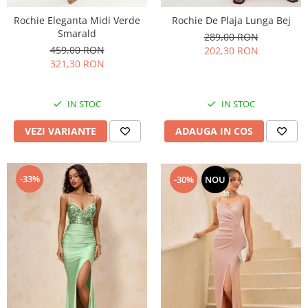
Rochie Eleganta Midi Verde
Rochie De Plaja Lunga Bej
Smarald
289,00 RON
459,00 RON
202,30 RON
321,30 RON
IN STOC
IN STOC
VEZI VARIANTE
ADAUGA IN COS
-33%
-30%
NOU