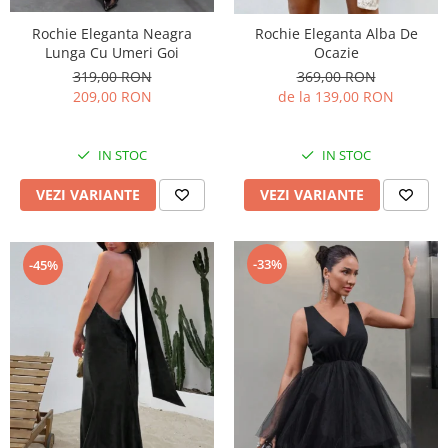
Rochie Eleganta Neagra
Rochie Eleganta Alba De
Lunga Cu Umeri Goi
Ocazie
319,00 RON
369,00 RON
209,00 RON
de la 139,00 RON
IN STOC
IN STOC
VEZI VARIANTE
VEZI VARIANTE
-33%
-45%