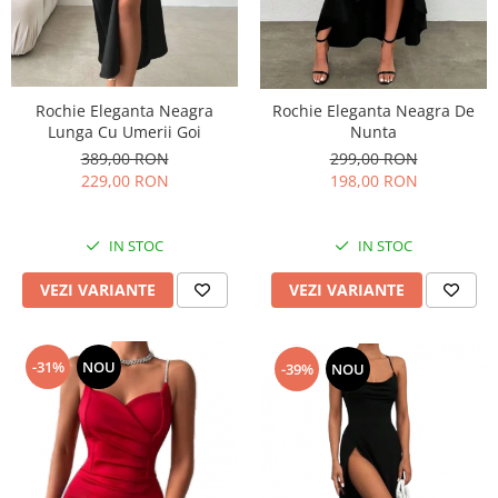
Rochie Eleganta Neagra
Rochie Eleganta Neagra De
Lunga Cu Umerii Goi
Nunta
389,00 RON
299,00 RON
229,00 RON
198,00 RON
IN STOC
IN STOC
VEZI VARIANTE
VEZI VARIANTE
-31%
NOU
-39%
NOU