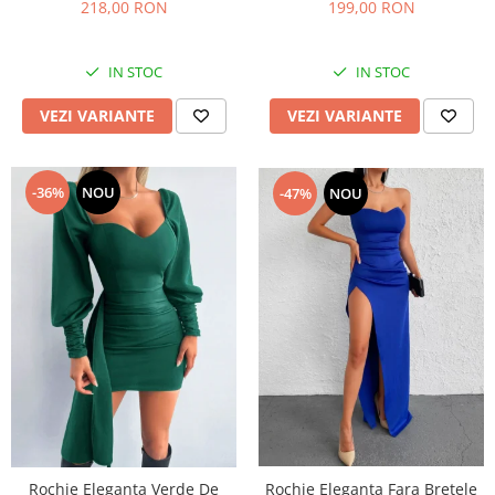
218,00 RON
199,00 RON
IN STOC
IN STOC
VEZI VARIANTE
VEZI VARIANTE
-36%
NOU
-47%
NOU
Rochie Eleganta Verde De
Rochie Eleganta Fara Bretele