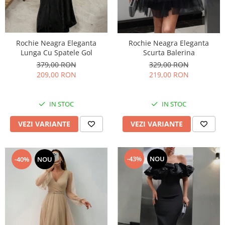
Rochie Neagra Eleganta
Rochie Neagra Eleganta
Lunga Cu Spatele Gol
Scurta Balerina
379,00 RON
329,00 RON
209,00 RON
219,00 RON
IN STOC
IN STOC
VEZI VARIANTE
VEZI VARIANTE
-43%
NOU
-40%
NOU