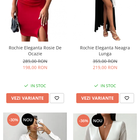
Rochie Eleganta Rosie De
Rochie Eleganta Neagra
Ocazie
Lunga
289,00 RON
359,00 RON
198,00 RON
219,00 RON
IN STOC
IN STOC
VEZI VARIANTE
VEZI VARIANTE
-30%
NOU
-36%
NOU