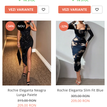
VEZI VARIANTE
VEZI VARIANTE
-34%
NOU
-32%
Rochie Eleganta Slim Fit Blue
Rochie Eleganta Neagra
Lunga Paiete
309,00 RON
319,00 RON
209,00 RON
209,00 RON