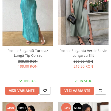
Rochie Eleganta Verde Salvie
Rochie Elegantă Turcoaz
Lunga cu Slit
Lungă Tip Corset
309,00 RON
309,00 RON
216,30 RON
199,00 RON
IN STOC
IN STOC
VEZI VARIANTE
VEZI VARIANTE
-34%
NOU
-40%
NOU