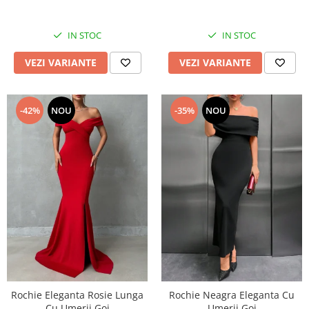
IN STOC
IN STOC
VEZI VARIANTE
VEZI VARIANTE
-42%
NOU
-35%
NOU
Rochie Eleganta Rosie Lunga
Rochie Neagra Eleganta Cu
Cu Umerii Goi
Umerii Goi