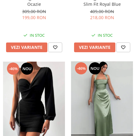
Ocazie
Slim Fit Royal Blue
309,00 RON
409,00 RON
199,00 RON
218,00 RON
IN STOC
IN STOC
VEZI VARIANTE
VEZI VARIANTE
-46%
NOU
-46%
NOU