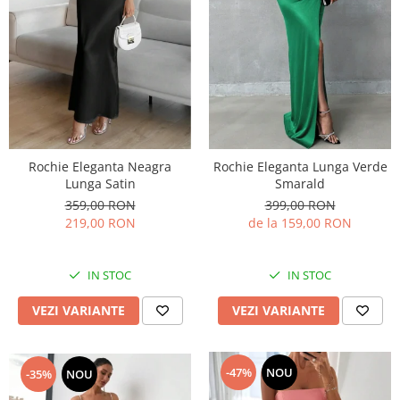
Rochie Eleganta Neagra
Rochie Eleganta Lunga Verde
Lunga Satin
Smarald
359,00 RON
399,00 RON
219,00 RON
de la 159,00 RON
IN STOC
IN STOC
VEZI VARIANTE
VEZI VARIANTE
-47%
NOU
-35%
NOU