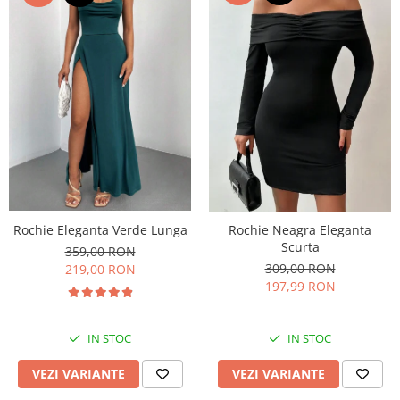
Rochie Eleganta Verde Lunga
Rochie Neagra Eleganta
Scurta
359,00 RON
309,00 RON
219,00 RON
197,99 RON
IN STOC
IN STOC
VEZI VARIANTE
VEZI VARIANTE