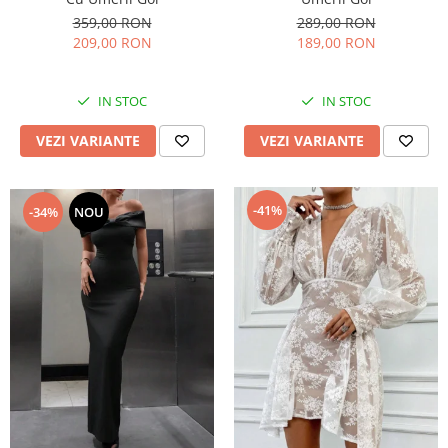
359,00 RON
289,00 RON
209,00 RON
189,00 RON
IN STOC
IN STOC
VEZI VARIANTE
VEZI VARIANTE
-41%
-34%
NOU