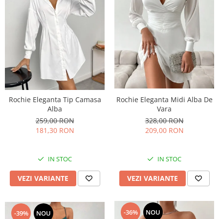
Rochie Eleganta Midi Alba De
Rochie Eleganta Tip Camasa
Vara
Alba
328,00 RON
259,00 RON
209,00 RON
181,30 RON
IN STOC
IN STOC
VEZI VARIANTE
VEZI VARIANTE
-36%
NOU
-39%
NOU