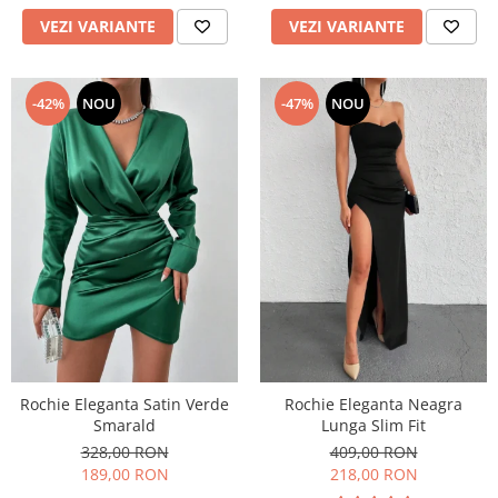
VEZI VARIANTE
VEZI VARIANTE
-42%
NOU
-47%
NOU
Rochie Eleganta Satin Verde
Rochie Eleganta Neagra
Smarald
Lunga Slim Fit
328,00 RON
409,00 RON
189,00 RON
218,00 RON