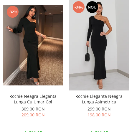
-34%
NOU
-32%
Rochie Neagra Eleganta
Rochie Eleganta Neagra
Lunga Cu Umar Gol
Lunga Asimetrica
309,00 RON
299,00 RON
209,00 RON
198,00 RON
IN STOC
IN STOC