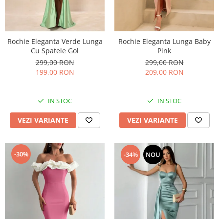
Rochie Eleganta Lunga Baby
Rochie Eleganta Verde Lunga
Pink
Cu Spatele Gol
299,00 RON
299,00 RON
209,00 RON
199,00 RON
IN STOC
IN STOC
VEZI VARIANTE
VEZI VARIANTE
-30%
-34%
NOU