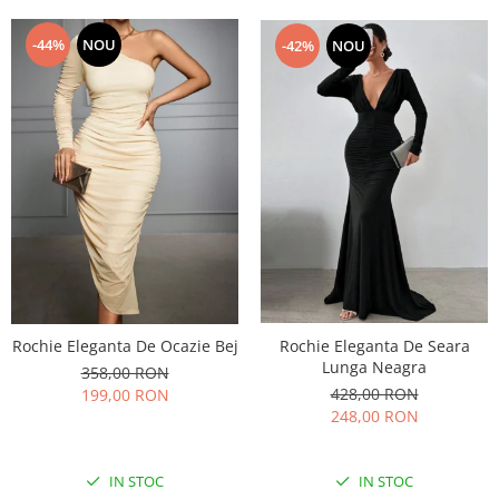
-44%
NOU
-42%
NOU
Rochie Eleganta De Seara
Rochie Eleganta De Ocazie Bej
Lunga Neagra
358,00 RON
428,00 RON
199,00 RON
248,00 RON
IN STOC
IN STOC