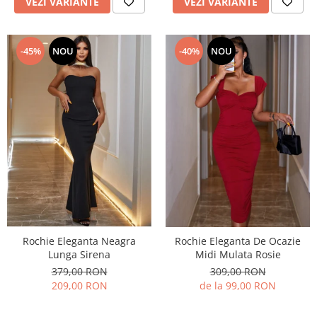
VEZI VARIANTE
VEZI VARIANTE
-40%
NOU
-45%
NOU
Rochie Eleganta Neagra
Rochie Eleganta De Ocazie
Lunga Sirena
Midi Mulata Rosie
379,00 RON
309,00 RON
209,00 RON
de la 99,00 RON