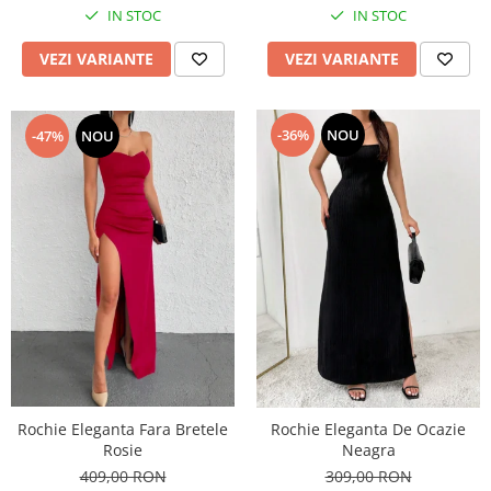
IN STOC
IN STOC
VEZI VARIANTE
VEZI VARIANTE
-36%
NOU
-47%
NOU
Rochie Eleganta Fara Bretele
Rochie Eleganta De Ocazie
Rosie
Neagra
409,00 RON
309,00 RON