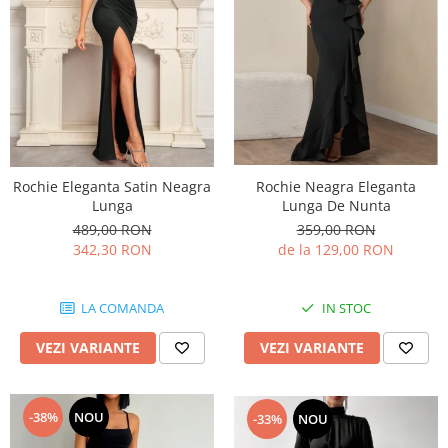
Rochie Neagra Eleganta
Rochie Eleganta Satin Neagra
Lunga De Nunta
Lunga
359,00 RON
489,00 RON
de la 129,00 RON
342,30 RON
IN STOC
LA COMANDA
VEZI VARIANTE
VEZI VARIANTE
-38%
NOU
-33%
NOU