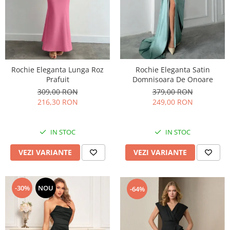
Rochie Eleganta Lunga Roz
Rochie Eleganta Satin
Prafuit
Domnisoara De Onoare
309,00 RON
379,00 RON
216,30 RON
249,00 RON
IN STOC
IN STOC
VEZI VARIANTE
VEZI VARIANTE
-30%
NOU
-64%