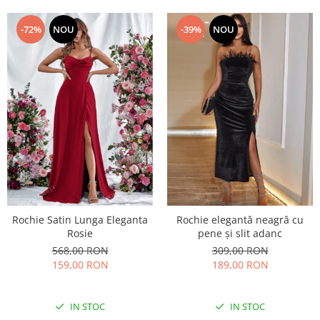
-72%
NOU
-39%
NOU
Rochie Satin Lunga Eleganta
Rochie elegantă neagră cu
Rosie
pene și slit adanc
568,00 RON
309,00 RON
159,00 RON
189,00 RON
IN STOC
IN STOC