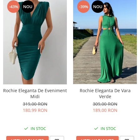
-43%
NOU
-39%
NOU
Rochie Eleganta De Vara
Rochie Eleganta De Eveniment
Verde
Midi
309,00 RON
319,00 RON
189,00 RON
180,99 RON
IN STOC
IN STOC