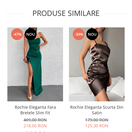
PRODUSE SIMILARE
-47%
NOU
-30%
NOU
Rochie Eleganta Fara
Rochie Eleganta Scurta Din
Bretele Slim Fit
Satin
409,00 RON
179,00 RON
218,00 RON
125,30 RON