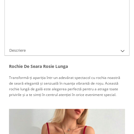
Cod Produs:
C492
Ai nevoie de ajutor?
0766183281
Cere informatii
Descriere
Rochie De Seara Rosie Lunga
Transformă-ți apariția într-un adevărat spectacol cu rochia noastră
de seară elegantă și senzuală în nuanța vibrantă de roșu. Această
rochie lungă de gală este alegerea perfectă pentru a atrage toate
privirile și a te simți în centrul atenției în orice eveniment special.