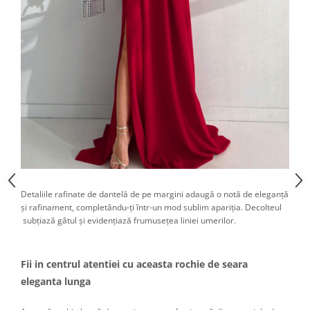
Detaliile rafinate de dantelă de pe margini adaugă o notă de eleganță
și rafinament, completându-ți într-un mod sublim apariția. Decolteul
subțiază gâtul și evidențiază frumusețea liniei umerilor.
Fii in centrul atentiei cu aceasta rochie de seara
eleganta lunga