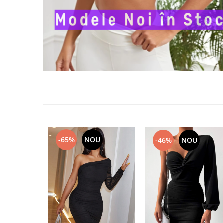
-65%
NOU
-46%
NOU