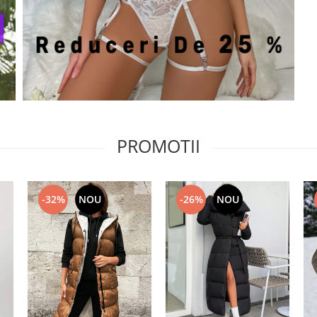
PROMOTII
-26%
NOU
-32%
NOU