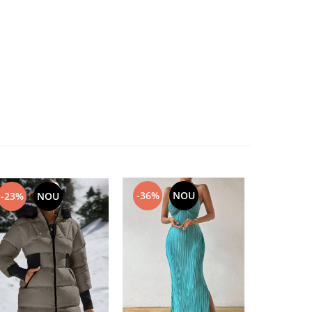
-36%
NOU
-23%
NOU
-29%