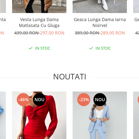
nta
Geaca Lunga Dama Iarna
Vesta Lunga Dama
Ge
Noirvel
Matlasata Cu Gluga
ON
389,00 RON
289,00 RON
439,00 RON
297,00 RON
4
IN STOC
IN STOC
NOUTATI
-46%
NOU
-23%
NOU