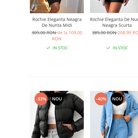
Rochie Eleganta De Nu
Rochie Eleganta Neagra
Neagra Scurta
De Nunta Midi
389,00 RON
208,99 R
309,00 RON
de la 109,00
RON
IN STOC
IN STOC
-33%
NOU
-40%
NOU