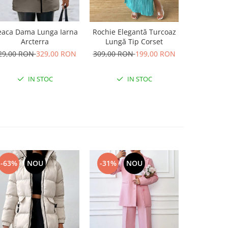
Salopet
aca Dama Lunga Iarna
Rochie Elegantă Turcoaz
Neagra
Arcterra
Lungă Tip Corset
619,00 R
29,00 RON
329,00 RON
309,00 RON
199,00 RON
IN STOC
IN STOC
-31%
NOU
-63%
NOU
-40%