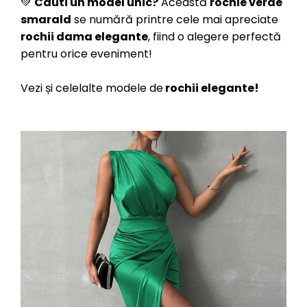
💚
Cauti un model unic?
Această
rochie verde
smarald
se numără printre cele mai apreciate
rochii dama elegante
, fiind o alegere perfectă
pentru orice eveniment!
Vezi și celelalte modele de
rochii elegante
!