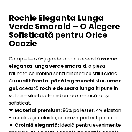
Rochie Eleganta Lunga
Verde Smarald – O Alegere
Sofisticată pentru Orice
Ocazie
Completează-ți garderoba cu această
rochie
eleganta lunga verde smarald
, o piesă
rafinată ce îmbină senzualitatea cu stilul clasic.
Cu un
slit frontal până la genunchi
și un
umar
gol
, această
rochie de seara lunga
îți pune în
valoare silueta, oferind un look seducător și
sofisticat.
🌟
Material premium:
96% poliester, 4% elastan
– moale, ușor elastic, se așază perfect pe corp.
🌟
Croială elegantă:
Ideală pentru evenimente