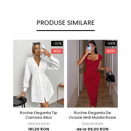
PRODUSE SIMILARE
-30%
-68%
NOU
NOU
Rochie Eleganta De
Roch
Rochie Eleganta Tip
Ocazie Midi Mulata Rosie
Camasa Alba
309,00 RON
259,00 RON
de la 99,00 RON
181,30 RON