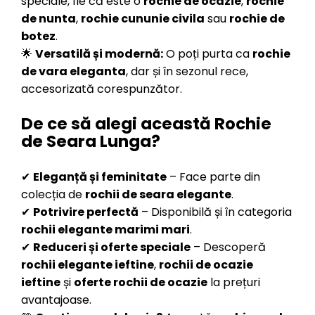
speciale, fie că este o
rochie de ocazie
,
rochie
de nunta
,
rochie cununie civila
sau
rochie de
botez
.
🌟
Versatilă și modernă:
O poți purta ca
rochie
de vara eleganta
, dar și în sezonul rece,
accesorizată corespunzător.
De ce să alegi această Rochie
de Seara Lunga?
✔
Eleganță și feminitate
– Face parte din
colecția de
rochii de seara elegante
.
✔
Potrivire perfectă
– Disponibilă și în categoria
rochii elegante marimi mari
.
✔
Reduceri și oferte speciale
– Descoperă
rochii elegante ieftine
,
rochii de ocazie
ieftine
și
oferte rochii de ocazie
la prețuri
avantajoase.