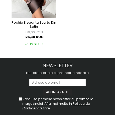
Rochie Eleganta Scurta Din
Satin
179,00 RON
125,30 RON
IN STOC
NEWSLETTER
Nu rata ofertele si promotiile noastre
Vreau sa primesc newsletter cu promotiile
magazinului. Afla mai multe in
Politica de
Confidentialitate