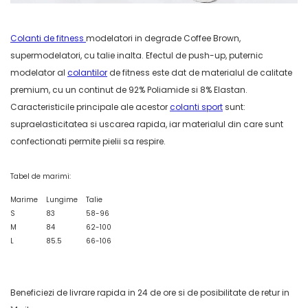
Colanti de fitness
modelatori in degrade Coffee Brown,
supermodelatori, cu talie inalta. Efectul de push-up, puternic
modelator al
colantilor
de fitness este dat de materialul de calitate
premium, cu un continut de 92% Poliamide si 8% Elastan.
Caracteristicile principale ale acestor
colanti sport
sunt:
supraelasticitatea si uscarea rapida, iar materialul din care sunt
confectionati permite pielii sa respire.
Tabel de marimi:
Marime
Lungime
Talie
S
83
58-96
M
84
62-100
L
85.5
66-106
Beneficiezi de livrare rapida in 24 de ore si de posibilitate de retur in