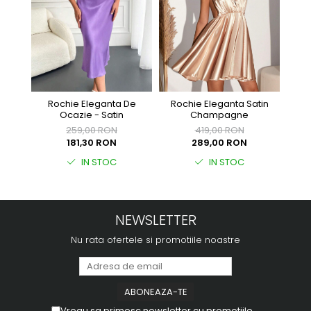
Roch
Rochie Eleganta De
Rochie Eleganta Satin
Ocazie - Satin
Champagne
259,00 RON
419,00 RON
181,30 RON
289,00 RON
IN STOC
IN STOC
NEWSLETTER
Nu rata ofertele si promotiile noastre
Vreau sa primesc newsletter cu promotiile