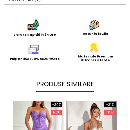
Retur În 14 Zile
Livrare Rapidă În 24 Ore
Materiale Premium
Plăți Online 100% Securizate
Ultrarezistente
PRODUSE SIMILARE
-31%
-30%
NOU
NOU