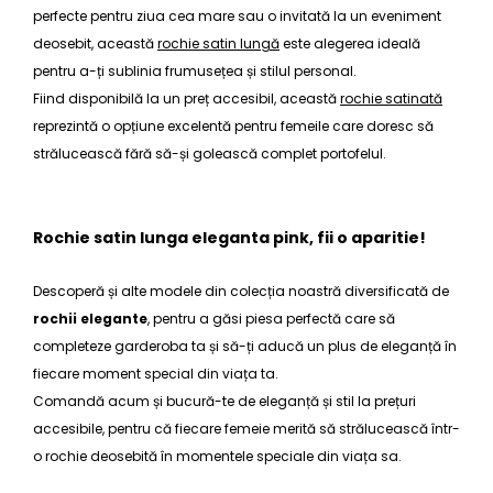
perfecte pentru ziua cea mare sau o invitată la un eveniment
deosebit, această
rochie satin lungă
este alegerea ideală
pentru a-ți sublinia frumusețea și stilul personal.
Fiind disponibilă la un preț accesibil, această
rochie satinată
reprezintă o opțiune excelentă pentru femeile care doresc să
strălucească fără să-și golească complet portofelul.
Rochie satin lunga eleganta pink, fii o aparitie!
Descoperă și alte modele din colecția noastră diversificată de
rochii elegante
, pentru a găsi piesa perfectă care să
completeze garderoba ta și să-ți aducă un plus de eleganță în
fiecare moment special din viața ta.
Comandă acum și bucură-te de eleganță și stil la prețuri
accesibile, pentru că fiecare femeie merită să strălucească într-
o rochie deosebită în momentele speciale din viața sa.