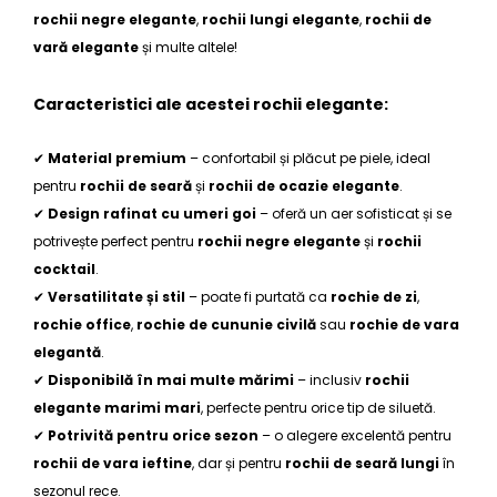
rochii negre elegante
,
rochii lungi elegante
,
rochii de
vară elegante
și multe altele!
Caracteristici ale acestei rochii elegante:
✔
Material premium
– confortabil și plăcut pe piele, ideal
pentru
rochii de seară
și
rochii de ocazie elegante
.
✔
Design rafinat cu umeri goi
– oferă un aer sofisticat și se
potrivește perfect pentru
rochii negre elegante
și
rochii
cocktail
.
✔
Versatilitate și stil
– poate fi purtată ca
rochie de zi
,
rochie office
,
rochie de cununie civilă
sau
rochie de vara
elegantă
.
✔
Disponibilă în mai multe mărimi
– inclusiv
rochii
elegante marimi mari
, perfecte pentru orice tip de siluetă.
✔
Potrivită pentru orice sezon
– o alegere excelentă pentru
rochii de vara ieftine
, dar și pentru
rochii de seară lungi
în
sezonul rece.