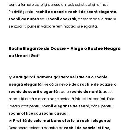
pentru femeile care își doresc un look sofisticat și rafinat.
Potrivită pentru
rochii de ocazie
,
rochii de seară elegante
,
rochii de nuntă
sau
rochii cocktail
, acest model clasic și
senzual îți pune în valoare feminitatea și eleganța.
Rochii Elegante de Ocazie – Alege o Rochie Neagră
cu Umerii Goi!
👗
Adaugă rafinament garderobei tale cu o
rochie
neagră elegantă
!
Fie că ai nevoie de o
rochie de ocazie
, o
rochie de seară elegantă
sau o
rochie de nuntă
, acest
model îți oferă o combinație perfectă între stil și confort. Este
ideală atât pentru
rochii elegante de seară
, cât și pentru
rochii office
sau
rochii casual
.
🔥
Profită de cele mai bune oferte la rochii elegante!
Descoperă colecția noastră de
rochii de ocazie ieftine
,