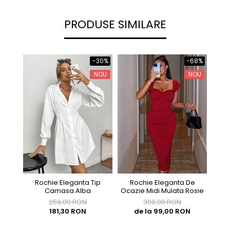
PRODUSE SIMILARE
-30%
-68%
NOU
NOU
Rochie Eleganta De
Roch
Rochie Eleganta Tip
Ocazie Midi Mulata Rosie
Camasa Alba
309,00 RON
259,00 RON
de la 99,00 RON
181,30 RON