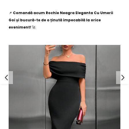
📌
Comandă acum
Rochie Neagra Eleganta Cu Umerii
Goi
și bucură-te de o ținută impecabilă la orice
eveniment!
🚀