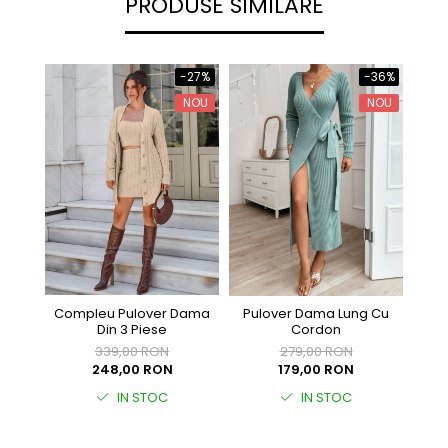
PRODUSE SIMILARE
-36%
-27%
NOU
NOU
Compleu Pulover Dama
Pulover Dama Lung Cu
Pulo
Din 3 Piese
Cordon
339,00 RON
279,00 RON
248,00 RON
179,00 RON
IN STOC
IN STOC