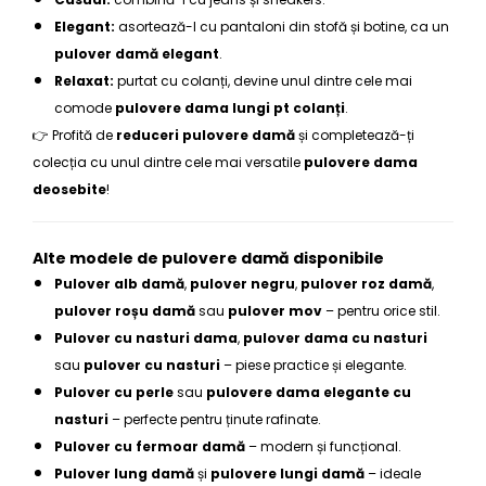
Elegant:
asortează-l cu pantaloni din stofă și botine, ca un
pulover damă elegant
.
Relaxat:
purtat cu colanți, devine unul dintre cele mai
comode
pulovere dama lungi pt colanți
.
👉 Profită de
reduceri pulovere damă
și completează-ți
colecția cu unul dintre cele mai versatile
pulovere dama
deosebite
!
Alte modele de pulovere damă disponibile
Pulover alb damă
,
pulover negru
,
pulover roz damă
,
pulover roșu damă
sau
pulover mov
– pentru orice stil.
Pulover cu nasturi dama
,
pulover dama cu nasturi
sau
pulover cu nasturi
– piese practice și elegante.
Pulover cu perle
sau
pulovere dama elegante cu
nasturi
– perfecte pentru ținute rafinate.
Pulover cu fermoar damă
– modern și funcțional.
Pulover lung damă
și
pulovere lungi damă
– ideale