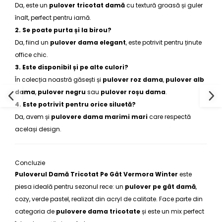
Da, este un
pulover tricotat damă
cu textură groasă și guler
înalt, perfect pentru iarnă.
2. Se poate purta și la birou?
Da, fiind un
pulover dama elegant
, este potrivit pentru ținute
office chic.
3. Este disponibil și pe alte culori?
În colecția noastră găsești și
pulover roz dama
,
pulover alb
dama
,
pulover negru
sau
pulover roșu dama
.
4. Este potrivit pentru orice siluetă?
Da, avem și
pulovere dama marimi mari
care respectă
același design.
Concluzie
Puloverul Damă Tricotat Pe Gât Vermora Winter
este
piesa ideală pentru sezonul rece: un
pulover pe gât damă
,
cozy, verde pastel, realizat din acryl de calitate. Face parte din
categoria de
pulovere dama tricotate
și este un mix perfect