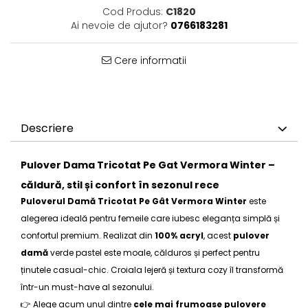
Cod Produs:
C1820
Ai nevoie de ajutor?
0766183281
Cere informatii
Descriere
Pulover Dama Tricotat Pe Gat Vermora Winter –
căldură, stil și confort în sezonul rece
Puloverul Damă Tricotat Pe Gât Vermora Winter
este
alegerea ideală pentru femeile care iubesc eleganța simplă și
confortul premium. Realizat din
100% acryl
, acest
pulover
damă
verde pastel este moale, călduros și perfect pentru
ținutele casual-chic. Croiala lejeră și textura cozy îl transformă
într-un must-have al sezonului.
👉 Alege acum unul dintre
cele mai frumoase pulovere