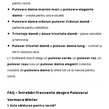
pentru iarnă.
Pulovere dama marimi mari
și
pulovere elegante
dama
– create pentru orice siluetă.
Pulovere dama crăciun
,
pulover Crăciun damă
–
perfecte pentru sărbători.
Tricotaje damă
și
bluze tricotate damă
– piese versatile
și feminine.
Pulover tricotat damă
și
pulover dama lung
– confort și
stil în sezonul rece.
👉 Indiferent dacă alegi un
pulover verde
, un
pulover roz
, un
pulover roșu
sau un
pulover dama elegant
, colecția
noastră de
pulovere dama
îți oferă tot ce ai nevoie pentru
iarnă.
FAQ – Întrebări frecvente despre Puloverul
Vermora Winter
1. Este călduros pentru iarnă?