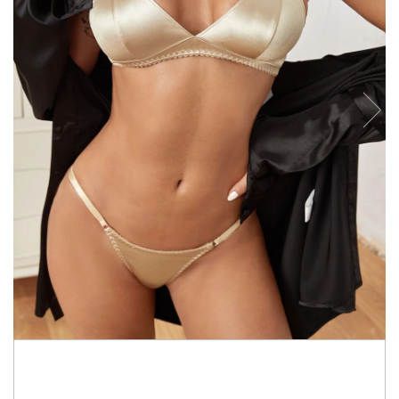
149,99 RON
127,49 RON
Economisesti:
22,50
RON