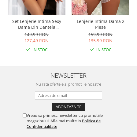
Set Lenjerie Intima Sexy
Lenjerie Intima Dama 2
Dama Din Dantela
Piese
Burgundy
149,99 RON
159,99 RON
127,49 RON
135,99 RON
IN STOC
IN STOC
NEWSLETTER
Nu rata ofertele si promotiile noastre
Vreau sa primesc newsletter cu promotiile
magazinului. Afla mai multe in
Politica de
Confidentialitate