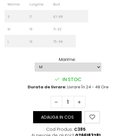
Marime
Lungime
Bust
S
17
67-88
M
18
71-92
L
19
75-96
Marime
:
IN STOC
Durata de livrare:
Livrare În 24 - 48 Ore
ADAUGA IN COS
Cod Produs:
C385
Ai nevoie de ajutor?
0766183281