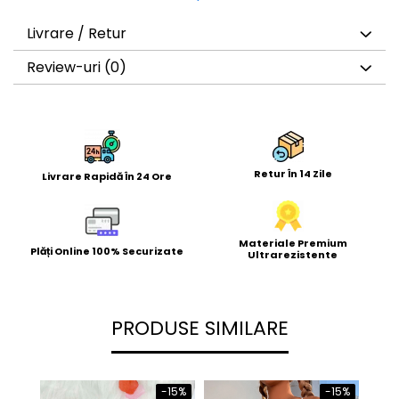
Livrare / Retur
Review-uri
(0)
Retur În 14 Zile
Livrare Rapidă În 24 Ore
Materiale Premium
Plăți Online 100% Securizate
Ultrarezistente
PRODUSE SIMILARE
-15%
-15%