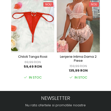
NOU
NOU
Chiloti Tanga Rosii
Lenjerie Intima Dama 2
Piese
69,99 RON
159,99 RON
59,49 RON
135,99 RON
IN STOC
IN STOC
NEWSLETTER
Nu rata ofertele si promotiile noastre