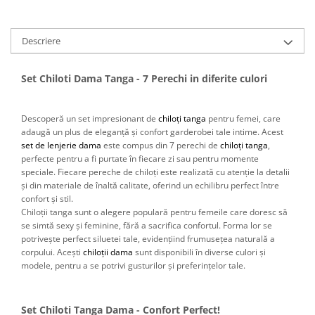
Descriere
Set Chiloti Dama Tanga - 7 Perechi in diferite culori
Descoperă un set impresionant de
chiloți tanga
pentru femei, care
adaugă un plus de eleganță și confort garderobei tale intime. Acest
set de lenjerie dama
este compus din 7 perechi de
chiloți tanga
,
perfecte pentru a fi purtate în fiecare zi sau pentru momente
speciale. Fiecare pereche de chiloți este realizată cu atenție la detalii
și din materiale de înaltă calitate, oferind un echilibru perfect între
confort și stil.
Chiloții tanga sunt o alegere populară pentru femeile care doresc să
se simtă sexy și feminine, fără a sacrifica confortul. Forma lor se
potrivește perfect siluetei tale, evidențiind frumusețea naturală a
corpului. Acești
chiloții dama
sunt disponibili în diverse culori și
modele, pentru a se potrivi gusturilor și preferințelor tale.
Set Chiloti Tanga Dama - Confort Perfect!