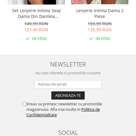
Set Lenjerie Intima Sexy
Lenjerie Intima Dama 2
Dama Din Dantela
Piese
Burgundy
149,99 RON
159,99 RON
127,49 RON
135,99 RON
IN STOC
IN STOC
NEWSLETTER
Nu rata ofertele si promotiile noastre
Vreau sa primesc newsletter cu promotiile
magazinului. Afla mai multe in
Politica de
Confidentialitate
SOCIAL