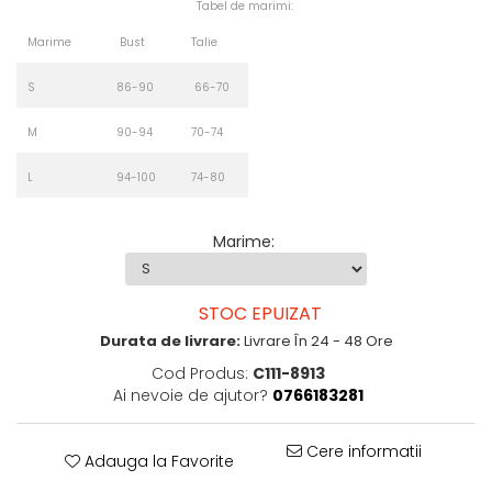
Tabel de marimi:
Marime
Bust
Talie
S
86-90
66-70
M
90-94
70-74
L
94-100
74-80
Marime
:
STOC EPUIZAT
Durata de livrare:
Livrare În 24 - 48 Ore
Cod Produs:
C111-8913
Ai nevoie de ajutor?
0766183281
Cere informatii
Adauga la Favorite