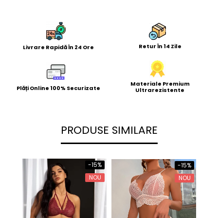
Retur În 14 Zile
Livrare Rapidă În 24 Ore
Materiale Premium
Plăți Online 100% Securizate
Ultrarezistente
PRODUSE SIMILARE
-15%
-15%
NOU
NOU