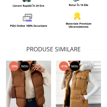
Retur În 14 Zile
Livrare Rapidă În 24 Ore
Materiale Premium
Plăți Online 100% Securizate
Ultrarezistente
PRODUSE SIMILARE
-28%
NOU
-41%
NOU