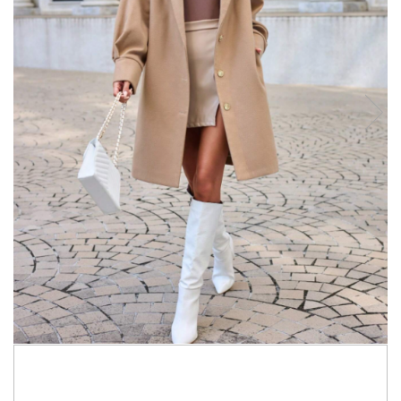
493,00 RON
298,00 RON
Economisesti:
195,00
RON