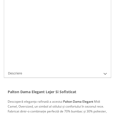
Marime
:
STOC EPUIZAT
Durata de livrare:
5 - 8 zile lucratoare
Cod Produs:
C815
Ai nevoie de ajutor?
0766183281
Adauga la Favorite
Cere informatii
Descriere
Palton Dama Elegant Lejer Si Sofisticat
Descoperă eleganța rafinată a acestui
Palton Dama Elegant
Midi
Camel, Oversized, un simbol al stilului și confortului în sezonul rece.
Fabricat dintr-o combinație perfectă de 70% bumbac și 30% poliester,