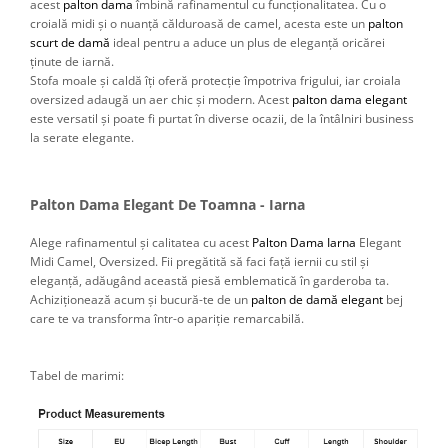
acest
palton dama
îmbină rafinamentul cu funcționalitatea. Cu o
croială midi și o nuanță călduroasă de camel, acesta este un
palton
scurt de damă
ideal pentru a aduce un plus de eleganță oricărei
ținute de iarnă.
Stofa moale și caldă îți oferă protecție împotriva frigului, iar croiala
oversized adaugă un aer chic și modern. Acest
palton dama elegant
este versatil și poate fi purtat în diverse ocazii, de la întâlniri business
la serate elegante.
Palton Dama Elegant De Toamna - Iarna
Alege rafinamentul și calitatea cu acest
Palton Dama Iarna
Elegant
Midi Camel, Oversized. Fii pregătită să faci față iernii cu stil și
eleganță, adăugând această piesă emblematică în garderoba ta.
Achiziționează acum și bucură-te de un
palton de damă elegant
bej
care te va transforma într-o apariție remarcabilă.
Tabel de marimi: