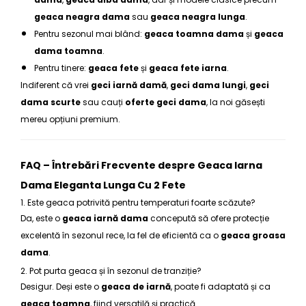
geaca neagra dama
sau
geaca neagra lunga
.
Pentru sezonul mai blând:
geaca toamna dama
și
geaca
dama toamna
.
Pentru tinere:
geaca fete
și
geaca fete iarna
.
Indiferent că vrei
geci iarnă damă
,
geci dama lungi
,
geci
dama scurte
sau cauți
oferte geci dama
, la noi găsești
mereu opțiuni premium.
FAQ – Întrebări Frecvente despre Geaca Iarna
Dama Eleganta Lunga Cu 2 Fete
1. Este geaca potrivită pentru temperaturi foarte scăzute?
Da, este o
geaca iarnă dama
concepută să ofere protecție
excelentă în sezonul rece, la fel de eficientă ca o
geaca groasa
dama
.
2. Pot purta geaca și în sezonul de tranziție?
Desigur. Deși este o
geaca de iarnă
, poate fi adaptată și ca
geaca toamna
, fiind versatilă și practică.