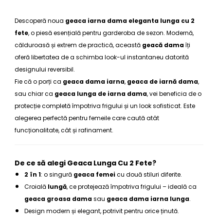
Descoperă noua
geaca iarna dama eleganta lunga cu 2
fete
, o piesă esențială pentru garderoba de sezon. Modernă,
călduroasă și extrem de practică, această
geacă dama
îți
oferă libertatea de a schimba look-ul instantaneu datorită
designului reversibil.
Fie că o porți ca
geaca dama iarna
,
geaca de iarnă dama
,
sau chiar ca
geaca lunga de iarna dama
, vei beneficia de o
protecție completă împotriva frigului și un look sofisticat. Este
alegerea perfectă pentru femeile care caută atât
funcționalitate, cât și rafinament.
De ce să alegi Geaca Lunga Cu 2 Fete?
2 în 1
: o singură
geaca femei
cu două stiluri diferite.
Croială
lungă
, ce protejează împotriva frigului – ideală ca
geaca groasa dama
sau
geaca dama iarna lunga
.
Design modern și elegant, potrivit pentru orice ținută.