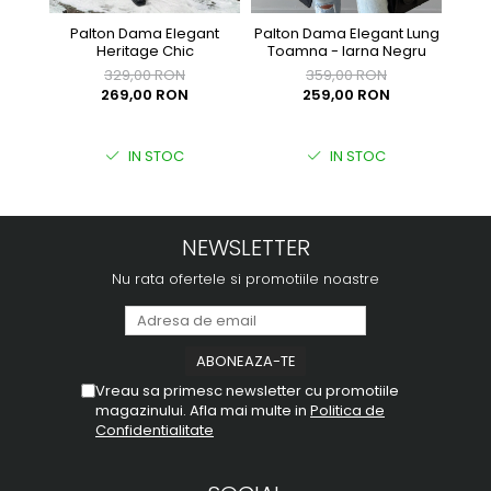
Palton Dama Elegant
Palton Dama Elegant Lung
Geac
Heritage Chic
Toamna - Iarna Negru
329,00 RON
359,00 RON
269,00 RON
259,00 RON
IN STOC
IN STOC
NEWSLETTER
Nu rata ofertele si promotiile noastre
Vreau sa primesc newsletter cu promotiile
magazinului. Afla mai multe in
Politica de
Confidentialitate