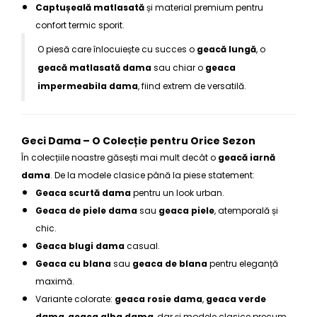
Captușeală matlasată
și material premium pentru
confort termic sporit.
O piesă care înlocuiește cu succes o
geacă lungă
, o
geacă matlasată dama
sau chiar o
geaca
impermeabila dama
, fiind extrem de versatilă.
Geci Dama – O Colecție pentru Orice Sezon
În colecțiile noastre găsești mai mult decât o
geacă iarnă
dama
. De la modele clasice până la piese statement:
Geaca scurtă dama
pentru un look urban.
Geaca de piele dama
sau
geaca piele
, atemporală și
chic.
Geaca blugi dama
casual.
Geaca cu blana
sau
geaca de blana
pentru eleganță
maximă.
Variante colorate:
geaca rosie dama
,
geaca verde
dama
,
geaca alba dama
, dar și modele clasice precum