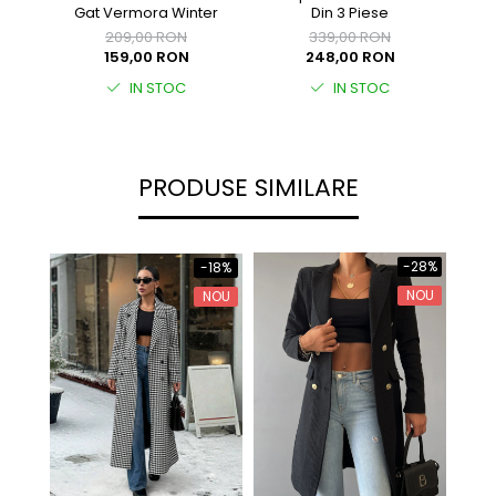
Gat Vermora Winter
Din 3 Piese
209,00 RON
339,00 RON
159,00 RON
248,00 RON
IN STOC
IN STOC
PRODUSE SIMILARE
-28%
-18%
NOU
NOU