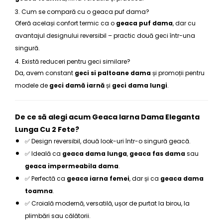
3. Cum se compară cu o geaca puf dama?
Oferă același confort termic ca o
geaca puf dama
, dar cu
avantajul designului reversibil – practic două geci într-una
singură.
4. Există reduceri pentru geci similare?
Da, avem constant
geci si paltoane dama
și promoții pentru
modele de
geci damă iarnă
și
geci dama lungi
.
De ce să alegi acum Geaca Iarna Dama Eleganta
Lunga Cu 2 Fete?
✅ Design reversibil, două look-uri într-o singură geacă.
✅ Ideală ca
geaca dama lunga
,
geaca fas dama
sau
geaca impermeabila dama
.
✅ Perfectă ca
geaca iarna femei
, dar și ca
geaca dama
toamna
.
✅ Croială modernă, versatilă, ușor de purtat la birou, la
plimbări sau călătorii.