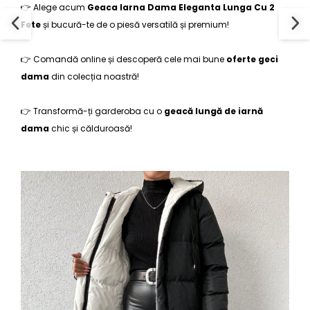
👉 Alege acum
Geaca Iarna Dama Eleganta Lunga Cu 2
Fete
și bucură-te de o piesă versatilă și premium!
👉 Comandă online și descoperă cele mai bune
oferte geci
dama
din colecția noastră!
👉 Transformă-ți garderoba cu o
geacă lungă de iarnă
dama
chic și călduroasă!