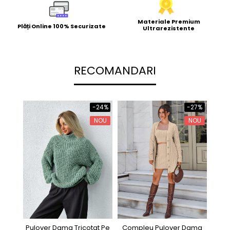
Materiale Premium
Plăți Online 100% Securizate
Ultrarezistente
RECOMANDARI
-24%
-27%
NOU
NOU
Pulover Dama Tricotat Pe
Compleu Pulover Dama
Pu