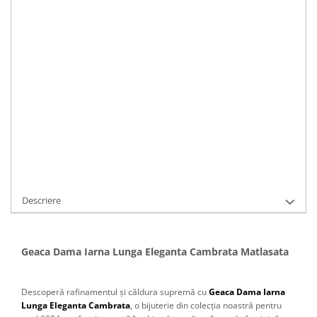
Marime
:
STOC EPUIZAT
Durata de livrare:
Livrare În 24 - 48 Ore
Cod Produs:
C850
Ai nevoie de ajutor?
0766183281
Adauga la Favorite
Cere informatii
Descriere
Geaca Dama Iarna Lunga Eleganta Cambrata Matlasata
Descoperă rafinamentul și căldura supremă cu
Geaca Dama Iarna
Lunga Eleganta Cambrata
, o bijuterie din colecția noastră pentru