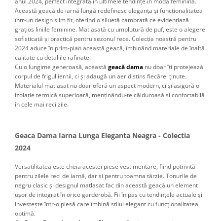
anul 2024, perfect integrată în ultimele tendințe în moda feminină.
Această geacă de iarnă lungă redefinesc eleganța și funcționalitatea
într-un design slim fit, oferind o siluetă cambrată ce evidențiază
grațios liniile feminine. Matlasată cu umplutură de puf, este o alegere
sofisticată și practică pentru sezonul rece. Colecția noastră pentru
2024 aduce în prim-plan această geacă, îmbinând materiale de înaltă
calitate cu detaliile rafinate.
Cu o lungime generoasă, această
geacă dama
nu doar îți protejează
corpul de frigul iernii, ci și adaugă un aer distins fiecărei ținute.
Materialul matlasat nu doar oferă un aspect modern, ci și asigură o
izolație termică superioară, menținându-te călduroasă și confortabilă
în cele mai reci zile.
Geaca Dama Iarna Lunga Eleganta Neagra - Colectia
2024
Versatilitatea este cheia acestei piese vestimentare, fiind potrivită
pentru zilele reci de iarnă, dar și pentru toamna târzie. Tonurile de
negru clasic și designul matlasat fac din această geacă un element
ușor de integrat în orice garderobă. Fii în pas cu tendințele actuale și
investește într-o piesă care îmbină stilul elegant cu funcționalitatea
optimă.