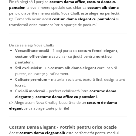
Fie că alegi să-l porți ca
costum dama office
,
costum dama cu
pantalon
la evenimente speciale sau chiar ca
costum alb dama
pentru o apariție memorabilă, Nova Chalk este alegerea perfectă.
👉 Comandă acum acest
costum dama elegant cu pantaloni
și
transformă orice moment într-o apariție de podium!
De ce să alegi Nova Chalk?
Versatilitate totală
– îl poți purta ca
costum femei elegant
,
costum office dama
sau chiar ca ținută pentru
nuntă cu
pantaloni
.
Stil exclusivist
– un
costum alb dama elegant
care inspiră
putere, delicatețe și rafinament.
Calitate premium
– material rezistent, textură fină, design atent
lucrat.
Croială modernă
– perfect echilibrată între
costume dama
elegante
și
costume dama office cu pantaloni
.
👉 Alege acum Nova Chalk și bucură-te de un
costum de dama
elegant
ce va atrage toate privirile!
Costum Dama Elegant - Potrivit pentru orice ocazie
Acest
costum dama elegant alb
este perfect atât pentru mediul