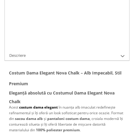
ADAUGA IN COS
Cod Produs:
C1756
Ai nevoie de ajutor?
0766183281
Cere informatii
Descriere
Costum Dama Elegant Nova Chalk – Alb Impecabil, Stil
Premium
Eleganță absolută cu Costumul Dama Elegant Nova
Chalk
Acest
costum dama elegant
în nuanța alb imaculat redefinește
rafinamentul și îți oferă un look sofisticat pentru orice ocazie. Format
din
sacou dama alb
și
pantaloni costum dama
, croiala modernă îți
conturează silueta și îți oferă libertate de mișcare datorită
materialului din
100% poliester premium
.