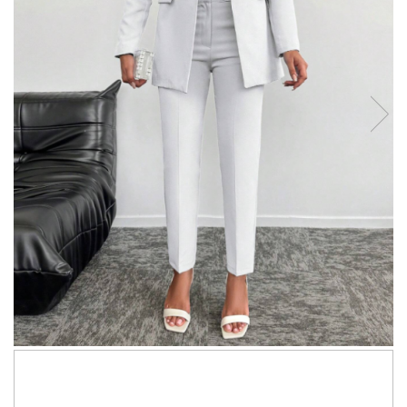
378,00 RON
289,00 RON
Economisesti:
89,00
RON