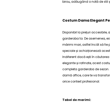
birou, adăugând o notă de stil ș
Costum Dama Elegant Pent
Disponibil la prețuri accesibile,
garderoba ta. De asemenea, este
mărimi mari, astfel încât să fie p
speciale și achiziționează aces
Indiferent dacă ești în căutarea
elegante și rafinate, acest
cost
completa garderoba de sezon. Op
damă office
, care te va transfo
orice context profesional.
Tabel de marimi: