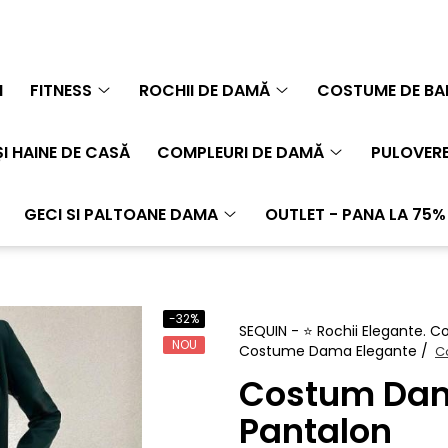
N
FITNESS
ROCHII DE DAMĂ
COSTUME DE BAI
I HAINE DE CASĂ
COMPLEURI DE DAMĂ
PULOVERE
GECI SI PALTOANE DAMA
OUTLET - PANA LA 75%
-32%
SEQUIN - ⭐️ Rochii Elegante. 
NOU
Costume Dama Elegante /
C
Costum Dama
Pantalon