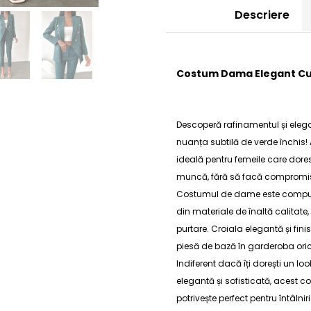
Descriere
Costum Dama Elegant Cu 
Descoperă rafinamentul și eleg
nuanța subtilă de verde închis!
ideală pentru femeile care doresc
muncă, fără să facă compromisuri
Costumul de dame este compus di
din materiale de înaltă calitate
purtare. Croiala elegantă și fin
piesă de bază în garderoba oric
Indiferent dacă îți dorești un lo
elegantă și sofisticată, acest
co
potrivește perfect pentru întâlnir