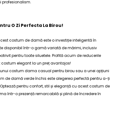
i profesionalism.
ru O Zi Perfecta La Birou!
 acest costum de damă este o investiție inteligentă în
 disponibil într-o gamă variată de mărimi, inclusiv
otrivit pentru toate siluetele. Profită acum de reducerile
t costum elegant la un preț avantajos!
 unui
costum dama casual
pentru birou sau a unei opțiuni
um de damă verde
închis este alegerea perfectă pentru a-ți
tează pentru confort, stil și eleganță cu acest
costum de
rma într-o prezență remarcabilă și plină de încredere în