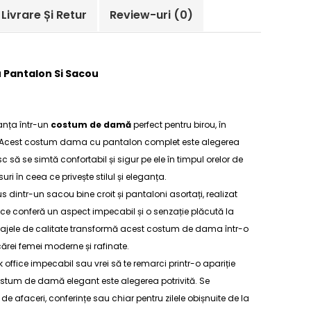
Livrare Și Retur
Review-uri
(0)
Pantalon Si Sacou
anța într-un
costum de damă
perfect pentru birou, în
 Acest
costum dama cu pantalon
complet este alegerea
 să se simtă confortabil și sigur pe ele în timpul orelor de
 în ceea ce privește stilul și eleganța.
ntr-un sacou bine croit și pantaloni asortați, realizat
, ce conferă un aspect impecabil și o senzație plăcută la
isajele de calitate transformă acest
costum de dama
într-o
ărei femei moderne și rafinate.
ok office impecabil sau vrei să te remarci printr-o apariție
stum de damă elegant
este alegerea potrivită. Se
i de afaceri, conferințe sau chiar pentru zilele obișnuite de la