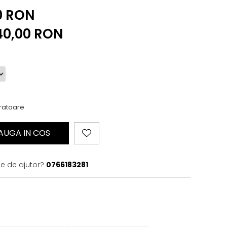
0 RON
40,00
RON
cratoare
AUGA IN COS
ie de ajutor?
0766183281