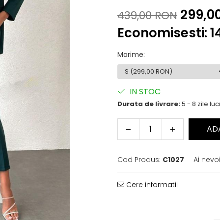
299,0
439,00 RON
Economisesti:
1
Marime
:
IN STOC
Durata de livrare:
5 - 8 zile lu
AD
Cod Produs:
C1027
Ai nevo
Cere informatii