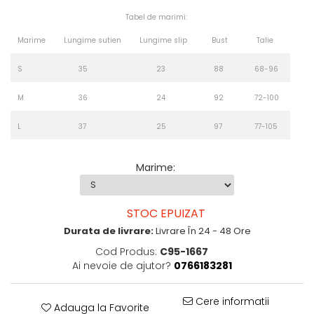
Tabel de marimi:
Marime
Lungime sutien
Lungime slip
Bust
Talie
S
35
23
88
68-96
M
36
24
92
72-100
L
37
25
97
77-105
Marime
:
STOC EPUIZAT
Durata de livrare:
Livrare În 24 - 48 Ore
Cod Produs:
C95-1667
Ai nevoie de ajutor?
0766183281
Cere informatii
Adauga la Favorite