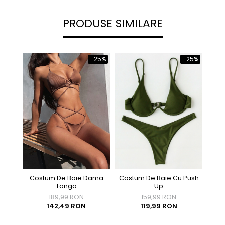
PRODUSE SIMILARE
-25%
-25%
Costum De Baie Cu Push
Costum De Baie Dama
Cost
Up
Tanga
159,99 RON
189,99 RON
119,99 RON
142,49 RON