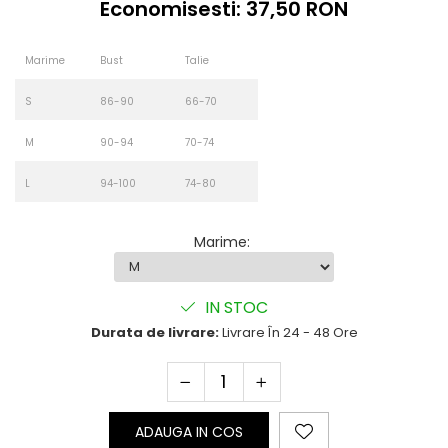
Economisesti:
37,50
RON
Marime
Bust
Talie
S
86-90
66-70
M
90-94
70-74
L
94-100
74-80
Marime
:
IN STOC
Durata de livrare:
Livrare În 24 - 48 Ore
ADAUGA IN COS