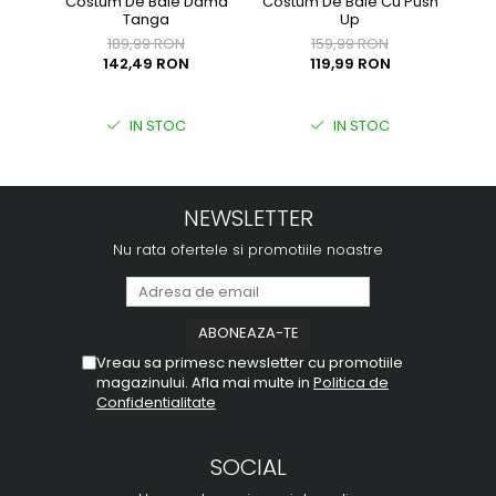
Costum De Baie Cu Push
Costum De Baie Dama
Cost
Up
Tanga
159,99 RON
189,99 RON
119,99 RON
142,49 RON
IN STOC
IN STOC
NEWSLETTER
Nu rata ofertele si promotiile noastre
Vreau sa primesc newsletter cu promotiile
magazinului. Afla mai multe in
Politica de
Confidentialitate
SOCIAL