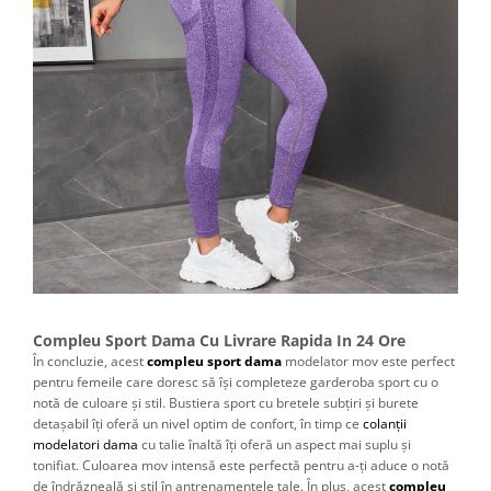
Compleu Sport Dama Cu Livrare Rapida In 24 Ore
În concluzie, acest
compleu sport dama
modelator mov este perfect
pentru femeile care doresc să își completeze garderoba sport cu o
notă de culoare și stil. Bustiera sport cu bretele subțiri și burete
detașabil îți oferă un nivel optim de confort, în timp ce
colanții
modelatori dama
cu talie înaltă îți oferă un aspect mai suplu și
tonifiat. Culoarea mov intensă este perfectă pentru a-ți aduce o notă
de îndrăzneală și stil în antrenamentele tale. În plus, acest
compleu