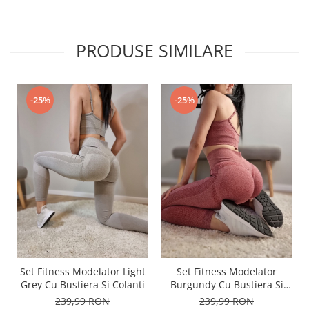
PRODUSE SIMILARE
-25%
-25%
Set Fitness Modelator Light
Set Fitness Modelator
Grey Cu Bustiera Si Colanti
Burgundy Cu Bustiera Si
Colanti
239,99 RON
239,99 RON