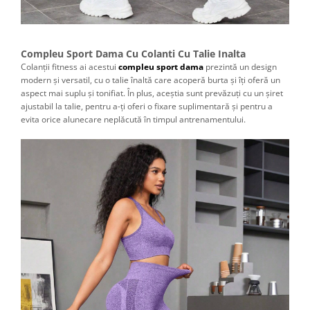
Compleu Sport Dama Cu Colanti Cu Talie Inalta
Colanții fitness ai acestui
compleu sport dama
prezintă un design
modern și versatil, cu o talie înaltă care acoperă burta și îți oferă un
aspect mai suplu și tonifiat. În plus, aceștia sunt prevăzuți cu un șiret
ajustabil la talie, pentru a-ți oferi o fixare suplimentară și pentru a
evita orice alunecare neplăcută în timpul antrenamentului.