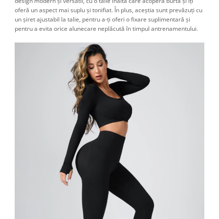
design modern și versatil, cu o talie înaltă care acoperă burta și îți
oferă un aspect mai suplu și tonifiat. În plus, aceștia sunt prevăzuți cu
un șiret ajustabil la talie, pentru a-ți oferi o fixare suplimentară și
pentru a evita orice alunecare neplăcută în timpul antrenamentului.