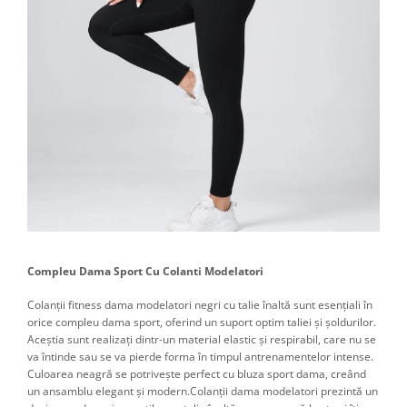
Compleu Dama Sport Cu Colanti Modelatori
Colanții fitness dama modelatori negri cu talie înaltă sunt esențiali în
orice compleu dama sport, oferind un suport optim taliei și șoldurilor.
Aceștia sunt realizați dintr-un material elastic și respirabil, care nu se
va întinde sau se va pierde forma în timpul antrenamentelor intense.
Culoarea neagră se potrivește perfect cu bluza sport dama, creând
un ansamblu elegant și modern.Colanții dama modelatori prezintă un