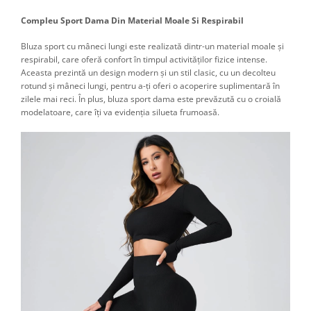
Compleu Sport Dama Din Material Moale Si Respirabil
Bluza sport cu mâneci lungi este realizată dintr-un material moale și
respirabil, care oferă confort în timpul activităților fizice intense.
Aceasta prezintă un design modern și un stil clasic, cu un decolteu
rotund și mâneci lungi, pentru a-ți oferi o acoperire suplimentară în
zilele mai reci. În plus, bluza sport dama este prevăzută cu o croială
modelatoare, care îți va evidenția silueta frumoasă.