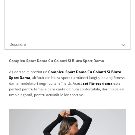
Cod Produs:
C431-9766
Ai nevoie de ajutor?
0766183281
Adauga la Favorite
Cere informatii
Descriere
Compleu Sport Dama Cu Colanti Si Bluza Sport Dama
Aș dori să îți prezint un
Compleu Sport Dama Cu Colanti Si Bluza
Sport Dama
, alcătuit din bluza sport cu mâneci lungi și colanți fitness
dama modelatori negri cu talie înaltă. Acest
set fitness dama
este
perfect pentru femeile care caută o ținută confortabilă, dar în același
timp elegantă, pentru activitățile lor sportive.