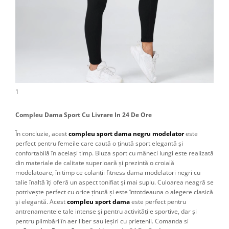
1
Compleu Dama Sport Cu Livrare In 24 De Ore
În concluzie, acest
compleu sport dama negru modelator
este
perfect pentru femeile care caută o ținută sport elegantă și
confortabilă în același timp. Bluza sport cu mâneci lungi este realizată
din materiale de calitate superioară și prezintă o croială
modelatoare, în timp ce colanții fitness dama modelatori negri cu
talie înaltă îți oferă un aspect tonifiat și mai suplu. Culoarea neagră se
potrivește perfect cu orice ținută și este întotdeauna o alegere clasică
și elegantă. Acest
compleu sport dama
este perfect pentru
antrenamentele tale intense și pentru activitățile sportive, dar și
pentru plimbări în aer liber sau ieșiri cu prietenii. Comanda si