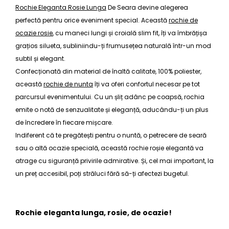
Rochie Eleganta Rosie Lunga
De Seara devine alegerea
perfectă pentru orice eveniment special. Această
rochie de
ocazie rosie
, cu maneci lungi și croială slim fit, îți va îmbrățișa
grațios silueta, subliniindu-ți frumusețea naturală într-un mod
subtil și elegant.
Confecționată din material de înaltă calitate, 100% poliester,
această
rochie de nunta
îți va oferi confortul necesar pe tot
parcursul evenimentului. Cu un șliț adânc pe coapsă, rochia
emite o notă de senzualitate și eleganță, aducându-ți un plus
de încredere în fiecare mișcare.
Indiferent că te pregătești pentru o nuntă, o petrecere de seară
sau o altă ocazie specială, această
rochie roșie elegantă
va
atrage cu siguranță privirile admirative. Și, cel mai important, la
un preț accesibil, poți străluci fără să-ți afectezi bugetul.
Rochie eleganta lunga, rosie, de ocazie!