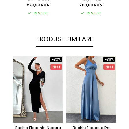
279,99 RON
268,00 RON
IN STOC
IN STOC
PRODUSE SIMILARE
-39%
-30%
NOU
NOU
Rochie Eleganta Neagra
Roch
Rochie Eleganta De