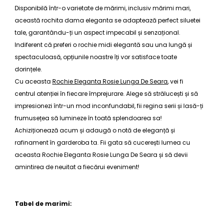
Disponibilă într-o varietate de mărimi, inclusiv mărimi mari,
această
rochita dama eleganta
se adaptează perfect siluetei
tale, garantându-ți un aspect impecabil și senzațional.
Indiferent că preferi o
rochie midi elegantă
sau una lungă și
spectaculoasă, opțiunile noastre îți vor satisface toate
dorințele.
Cu aceasta
Rochie Eleganta Rosie Lunga De Seara
, vei fi
centrul atenției în fiecare împrejurare. Alege să strălucești și să
impresionezi într-un mod inconfundabil, fii regina serii și lasă-ți
frumusețea să lumineze în toată splendoarea sa!
Achiziționează acum și adaugă o notă de eleganță și
rafinament în garderoba ta. Fii gata să cucerești lumea cu
aceasta
Rochie Eleganta Rosie Lunga De Seara
și să devii
amintirea de neuitat a fiecărui eveniment!
Tabel de marimi: