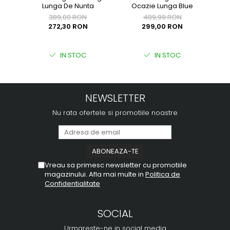
Lunga De Nunta
De O
Ocazie Lunga Blue
389,00 RON
489,99 RON
272,30 RON
299,00 RON
IN STOC
IN STOC
NEWSLETTER
Nu rata ofertele si promotiile noastre
Vreau sa primesc newsletter cu promotiile
magazinului. Afla mai multe in
Politica de
Confidentialitate
SOCIAL
Urmareste-ne in social media