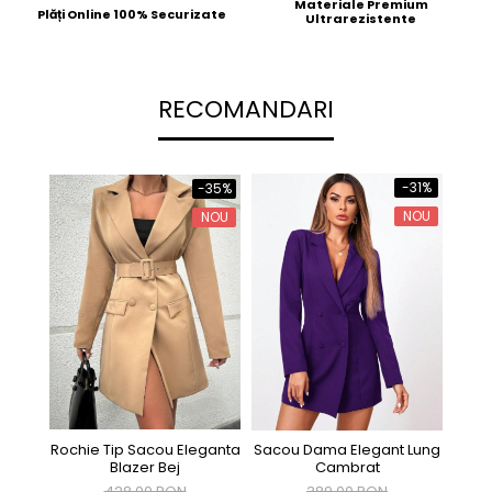
Materiale Premium
Plăți Online 100% Securizate
Ultrarezistente
RECOMANDARI
-31%
-35%
NOU
NOU
Rochie Tip Sacou Eleganta
Sacou Dama Elegant Lung
Blazer Bej
Cambrat
428,00 RON
389,00 RON