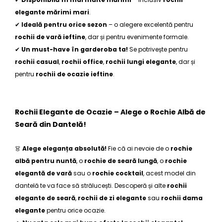
elegante mărimi mari
.
✔
Ideală pentru orice sezon
– o alegere excelentă pentru
rochii de vară ieftine
, dar și pentru evenimente formale.
✔
Un must-have în garderoba ta!
Se potrivește pentru
rochii casual
,
rochii office
,
rochii lungi elegante
, dar și
pentru
rochii de ocazie ieftine
.
Rochii Elegante de Ocazie – Alege o Rochie Albă de
Seară din Dantelă!
👗
Alege eleganța absolută!
Fie că ai nevoie de o
rochie
albă pentru nuntă
, o
rochie de seară lungă
, o
rochie
elegantă de vară
sau o
rochie cocktail
, acest model din
dantelă te va face să strălucești. Descoperă și alte
rochii
elegante de seară
,
rochii de zi elegante
sau
rochii dama
elegante
pentru orice ocazie.