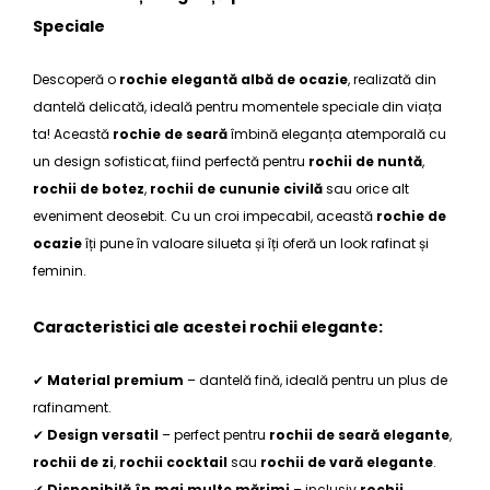
Speciale
Descoperă o
rochie elegantă albă de ocazie
, realizată din
dantelă delicată, ideală pentru momentele speciale din viața
ta! Această
rochie de seară
îmbină eleganța atemporală cu
un design sofisticat, fiind perfectă pentru
rochii de nuntă
,
rochii de botez
,
rochii de cununie civilă
sau orice alt
eveniment deosebit. Cu un croi impecabil, această
rochie de
ocazie
îți pune în valoare silueta și îți oferă un look rafinat și
feminin.
Caracteristici ale acestei rochii elegante:
✔
Material premium
– dantelă fină, ideală pentru un plus de
rafinament.
✔
Design versatil
– perfect pentru
rochii de seară elegante
,
rochii de zi
,
rochii cocktail
sau
rochii de vară elegante
.
✔
Disponibilă în mai multe mărimi
– inclusiv
rochii