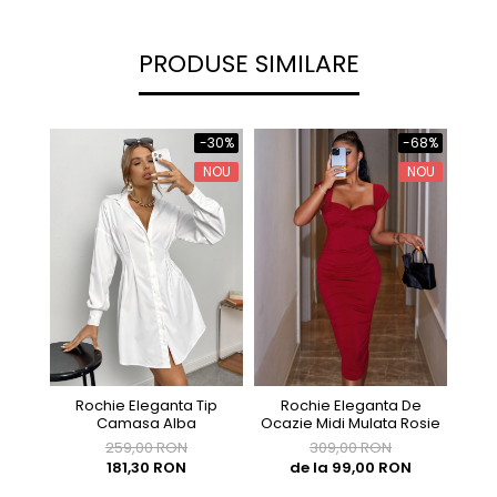
PRODUSE SIMILARE
-30%
-68%
NOU
NOU
Rochie Eleganta De
Roch
Rochie Eleganta Tip
Ocazie Midi Mulata Rosie
Camasa Alba
309,00 RON
259,00 RON
de la 99,00 RON
181,30 RON