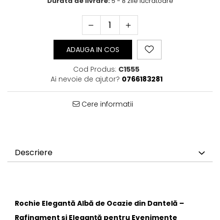
Durata de livrare:
5 - 8 zile lucratoare
ADAUGA IN COS
Cod Produs:
C1555
Ai nevoie de ajutor?
0766183281
Cere informatii
Descriere
Rochie Elegantă Albă de Ocazie din Dantelă –
Rafinament și Eleganță pentru Evenimente