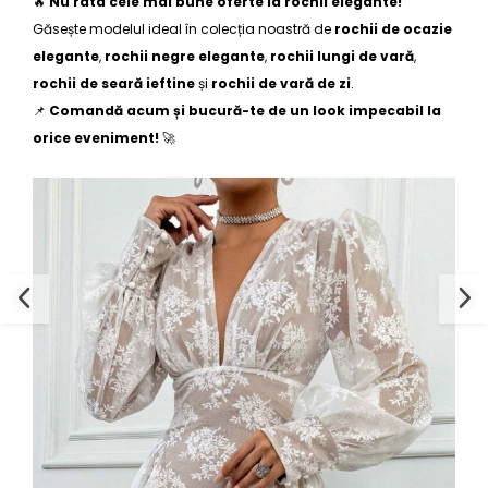
🔥
Nu rata cele mai bune oferte la rochii elegante!
Găsește modelul ideal în colecția noastră de
rochii de ocazie
elegante
,
rochii negre elegante
,
rochii lungi de vară
,
rochii de seară ieftine
și
rochii de vară de zi
.
📌
Comandă acum și bucură-te de un look impecabil la
orice eveniment!
🚀