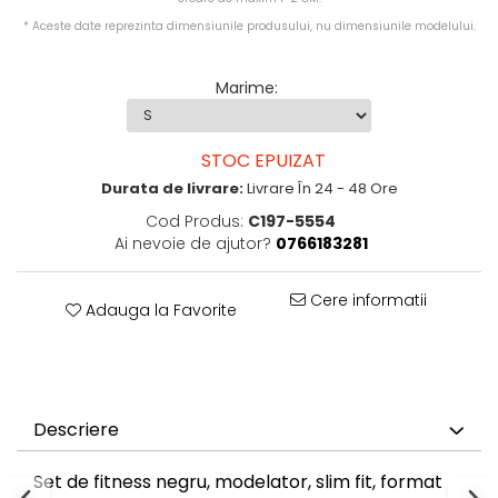
* Aceste date reprezinta dimensiunile produsului, nu dimensiunile modelului.
Marime
:
STOC EPUIZAT
Durata de livrare:
Livrare În 24 - 48 Ore
Cod Produs:
C197-5554
Ai nevoie de ajutor?
0766183281
Cere informatii
Adauga la Favorite
Descriere
Set de fitness
negru, modelator, slim fit, format