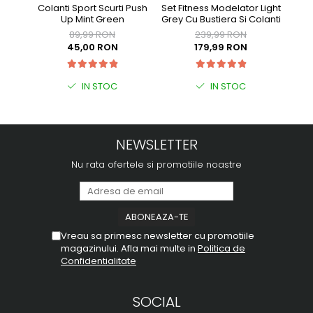
Colanti Sport Scurti Push
Set Fitness Modelator Light
Se
Up Mint Green
Grey Cu Bustiera Si Colanti
Bur
89,99 RON
239,99 RON
45,00 RON
179,99 RON
IN STOC
IN STOC
NEWSLETTER
Nu rata ofertele si promotiile noastre
Vreau sa primesc newsletter cu promotiile
magazinului. Afla mai multe in
Politica de
Confidentialitate
SOCIAL