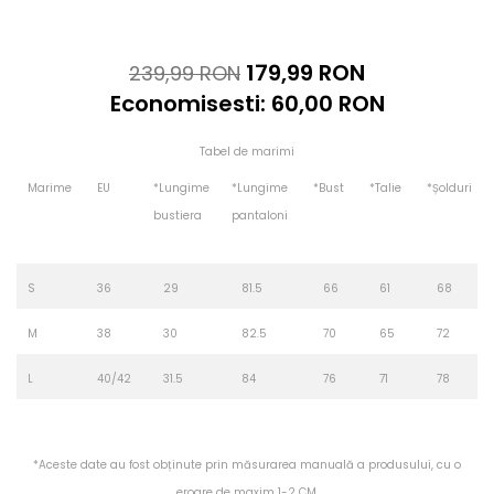
179,99 RON
239,99 RON
Economisesti:
60,00
RON
Tabel de marimi
Marime
EU
*Lungime
*Lungime
*Bust
*Talie
*Șolduri
bustiera
pantaloni
S
36
29
81.5
66
61
68
M
38
30
82.5
70
65
72
L
40/42
31.5
84
76
71
78
*Aceste date au fost obținute prin măsurarea manuală a produsului, cu o
eroare de maxim 1-2 CM.