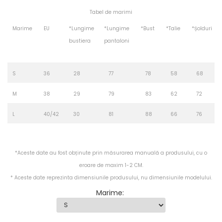
Tabel de marimi
Marime
EU
*Lungime
*Lungime
*Bust
*Talie
*Șolduri
bustiera
pantaloni
S
36
28
77
78
58
68
M
38
29
79
83
62
72
L
40/42
30
81
88
66
76
*Aceste date au fost obținute prin măsurarea manuală a produsului, cu o
eroare de maxim 1-2 CM.
* Aceste date reprezinta dimensiunile produsului, nu dimensiunile modelului.
Marime
: