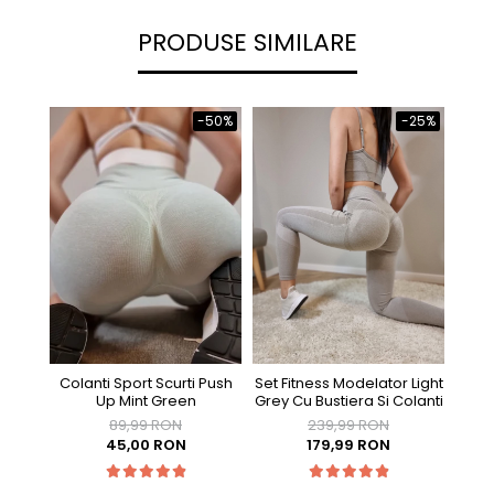
PRODUSE SIMILARE
-50%
-25%
Colanti Sport Scurti Push
Set Fitness Modelator Light
Bust
Up Mint Green
Grey Cu Bustiera Si Colanti
89,99 RON
239,99 RON
45,00 RON
179,99 RON