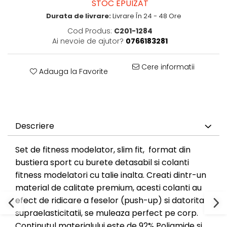
STOC EPUIZAT
Durata de livrare:
Livrare În 24 - 48 Ore
Cod Produs:
C201-1284
Ai nevoie de ajutor?
0766183281
Cere informatii
Adauga la Favorite
Descriere
Set de fitness
modelator, slim fit, format din
bustiera sport cu burete detasabil si
colanti
fitness
modelatori cu talie inalta. Creati dintr-un
material de calitate premium, acesti colanti au
efect de ridicare a feselor (push-up) si datorita
supraelasticitatii, se muleaza perfect pe corp.
Continutul materialului este de 92% Poliamide si