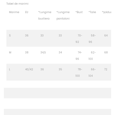
Tabel de marimi
Marime
EU
*Lungime
*Lungime
*Bust
*Talie
*Șolduri
bustiera
pantaloni
S
36
33
33
70-
58-
64
92
96
M
38
34,5
34
74-
62-
68
96
100
L
40/42
36
35
78-
66-
72
100
104