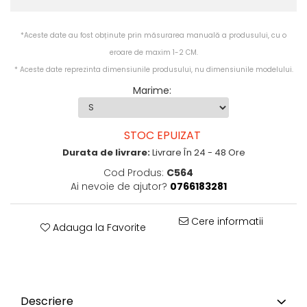
*Aceste date au fost obținute prin măsurarea manuală a produsului, cu o
eroare de maxim 1-2 CM.
* Aceste date reprezinta dimensiunile produsului, nu dimensiunile modelului.
Marime
:
STOC EPUIZAT
Durata de livrare:
Livrare În 24 - 48 Ore
Cod Produs:
C564
Ai nevoie de ajutor?
0766183281
Cere informatii
Adauga la Favorite
Descriere