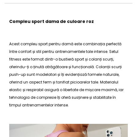
Compleu sport dama de culoare roz
Acest
compleu sport
pentru damă este combinația perfectă
între confort și stil pentru antrenamentele tale intense.
Setul
fitness
este format dintr-o bustieră sport și
colanți scurți
,
oferindu-ți o ținută atrăgătoare și funcțională. Colanții scurți
push-up sunt modelatori și îți evidențiază formele naturale,
oferind un aspect ferm și tonifiat picioarelor tale. Materialul
elastic și respirabil asigură o libertate de mișcare maximă, iar
tehnologia de compresie îți oferă susținere și stabilitate în
timpul antrenamentelor intense.