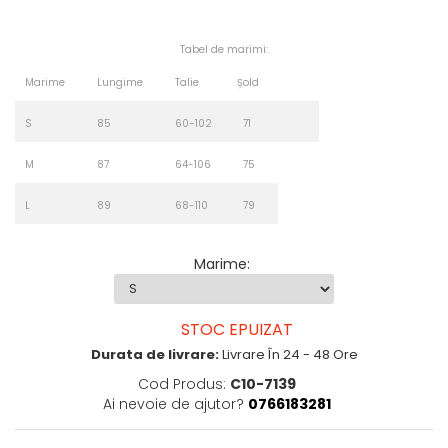
Tabel de marimi:
Marime
Lungime
Talie
Șold
S
85
60-102
71
M
87
64-106
75
L
89
68-110
79
Marime
:
STOC EPUIZAT
Durata de livrare:
Livrare În 24 - 48 Ore
Cod Produs:
C10-7139
Ai nevoie de ajutor?
0766183281