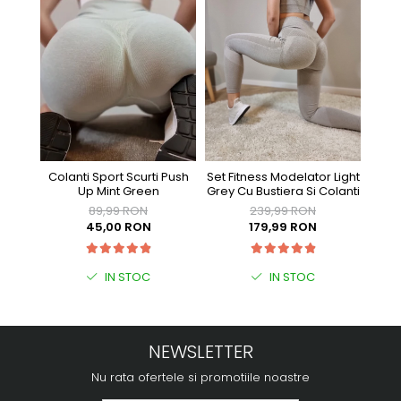
Colanti Sport Scurti Push
Set Fitness Modelator Light
Se
Up Mint Green
Grey Cu Bustiera Si Colanti
Bur
89,99 RON
239,99 RON
45,00 RON
179,99 RON
IN STOC
IN STOC
NEWSLETTER
Nu rata ofertele si promotiile noastre