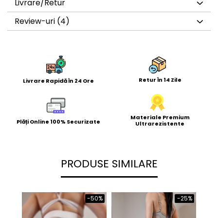
Livrare/Retur
Review-uri
(4)
Retur În 14 Zile
Livrare Rapidă În 24 Ore
Materiale Premium
Plăți Online 100% Securizate
Ultrarezistente
PRODUSE SIMILARE
-50%
-25%