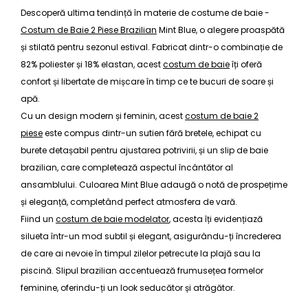
Descoperă ultima tendință în materie de
costume de baie
-
Costum de Baie 2 Piese Brazilian
Mint Blue, o alegere proaspătă
și stilată pentru sezonul estival. Fabricat dintr-o combinație de
82% poliester și 18% elastan, acest
costum de baie
îți oferă
confort și libertate de mișcare în timp ce te bucuri de soare și
apă.
Cu un design modern și feminin, acest
costum de baie 2
piese
este compus dintr-un sutien fără bretele, echipat cu
burete detașabil pentru ajustarea potrivirii, și un slip de baie
brazilian, care completează aspectul încântător al
ansamblului. Culoarea Mint Blue adaugă o notă de prospețime
și eleganță, completând perfect atmosfera de vară.
Fiind un
costum de baie modelator
, acesta îți evidențiază
silueta într-un mod subtil și elegant, asigurându-ți încrederea
de care ai nevoie în timpul zilelor petrecute la plajă sau la
piscină. Slipul brazilian accentuează frumusețea formelor
feminine, oferindu-ți un look seducător și atrăgător.