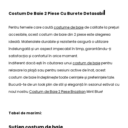
l
Costum De Baie 2 Piese Cu Burete Detasabi
Pentru femeile care caută
costume de baie
de calitate la prețuri
accesibile, acest
costum de baie din 2 piese
este alegerea
ideală. Materialele durabile și rezistente asigură o utilizare
îndelungată și un aspect impecabil în timp, garantându-ți
satisfacția și confortul în orice moment.
Indiferent dacă ești în căutarea unui
costum de baie
pentru
relaxare la plajă sau pentru sesiuni active de înot, acest
costum de baie îndeplinește toate cerințele și preferințele tale.
Bucură-te de un look plin de stil și eleganță în sezonul estival cu
noul nostru
Costum de Baie 2 Piese Brazilian
Mint Blue!
Tabel de marimi:
Sutien costum de baie