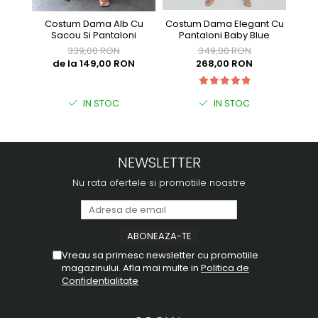
Costum Dama Elegant Cu
Com
Costum Dama Alb Cu
Pantaloni Baby Blue
E
Sacou Si Pantaloni
349,00 RON
339,00 RON
268,00 RON
de la 149,00 RON
IN STOC
IN STOC
NEWSLETTER
Nu rata ofertele si promotiile noastre
Vreau sa primesc newsletter cu promotiile
magazinului. Afla mai multe in
Politica de
Confidentialitate